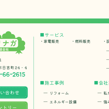
■サービス
・家電販売
・燃料販売
・
1
市日吉町24‐4
-66-2615
■施工事例
■会社
い合わせ
リフォーム
私
エネルギー設備
強
ントリー